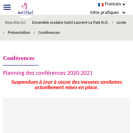
Francais
Infos pratiques
›
Vous êtes ici :
Ensemble scolaire Saint Laurent La Paix N.D.
Lycée
Esidoc
›
›
Présentation
Conférences
Agenda
Menus
Conférences
Cahier de texte
Planning des conférences 2020-2021
SACoche
Suspendues à jour à cause des mesures sanitaires
actuellement mises en place.
Nous écrire
Inscription