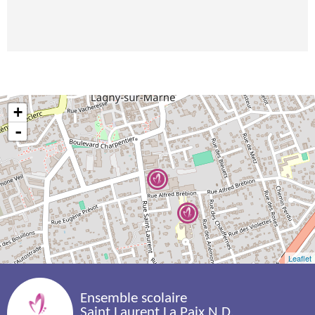
+
-
Leaflet
Ensemble scolaire 
Saint Laurent La Paix N.D.