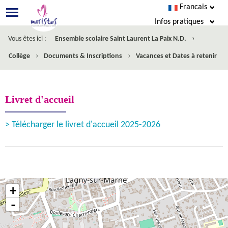
Francais
Infos pratiques
›
Vous êtes ici :
Ensemble scolaire Saint Laurent La Paix N.D.
Esidoc
›
›
Collège
Documents & Inscriptions
Vacances et Dates à retenir
Agenda
Menus
Livret d'accueil
Cahier de texte
> Télécharger le livret d'accueil 2025-2026
SACoche
Nous écrire
Inscription
+
-