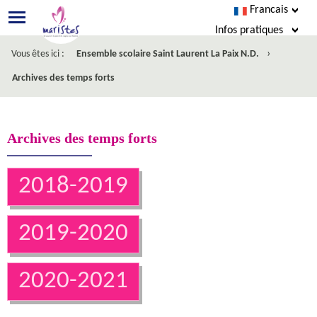
Francais
Infos pratiques
›
Vous êtes ici :
Ensemble scolaire Saint Laurent La Paix N.D.
Esidoc
Archives des temps forts
Agenda
Menus
Archives des temps forts
Cahier de texte
2018-2019
SACoche
Nous écrire
2019-2020
Inscription
2020-2021