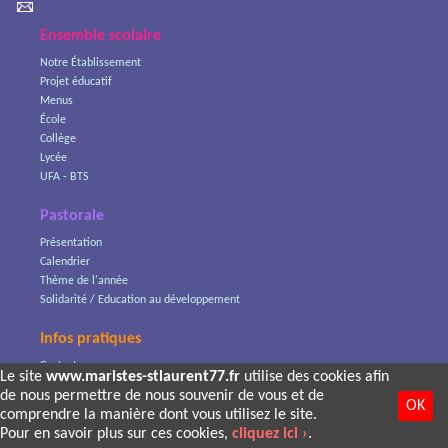
Ensemble scolaire
Notre Établissement
Projet éducatif
Menus
École
Collège
Lycée
UFA - BTS
Pastorale
Présentation
Calendrier
Thème de l'année
Solidarité / Education au développement
Infos pratiques
Contact
Le site
www.maristes-stlaurent77.fr
utilise des cookies afin
Accès école directe
de nous permettre de nous souvenir de vous et de
OK
Le réseau Mariste
comprendre la manière dont vous utilisez le site.
Site by
Kyxar
Pour en savoir plus sur ces cookies,
cliquez ici ›
.
webdesign › création web › développement › SEO